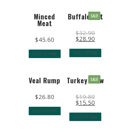
Minced
Buffalo Cut
SALE!
Meat
$
32.90
$
28.90
$
45.60
SELECT OPTIONS
SELECT OPTIONS
Veal Rump
Turkey Stew
SALE!
$
26.80
$
19.80
$
15.50
SELECT OPTIONS
SELECT OPTIONS