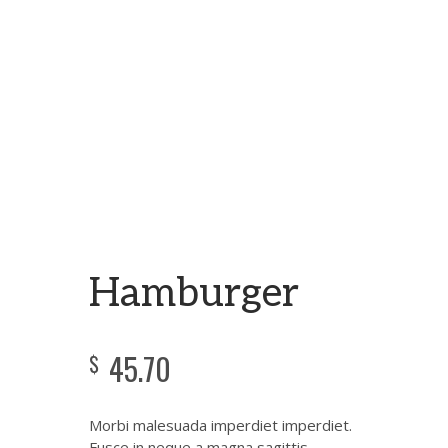
Hamburger
45.70
$
Morbi malesuada imperdiet imperdiet.
Fusce in neque a magna sagittis