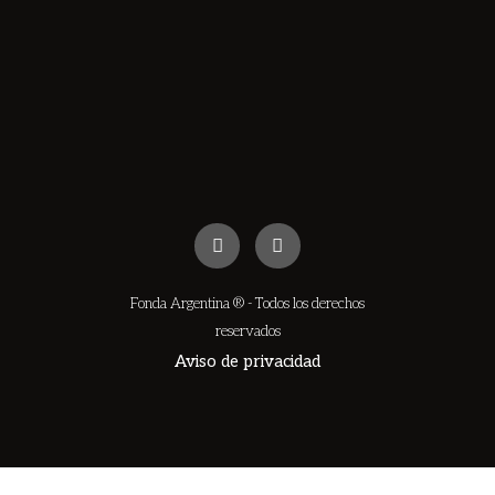
Buffalo Cut
Lamb Minced
$
32.90
$
28.90
$
35.69
$
30.50
SELECT
SELECT
OPTIONS
OPTIONS
Fonda Argentina ® - Todos los derechos
reservados
Aviso de privacidad